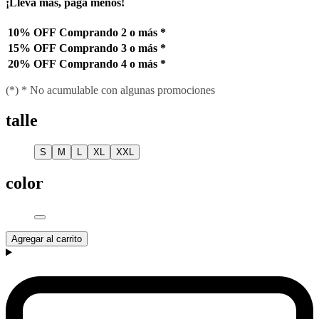
¡Llevá más, pagá menos!
10% OFF
Comprando 2 o más
*
15% OFF
Comprando 3 o más
*
20% OFF
Comprando 4 o más
*
(*) * No acumulable con algunas promociones
talle
S
M
L
XL
XXL
color
Agregar al carrito