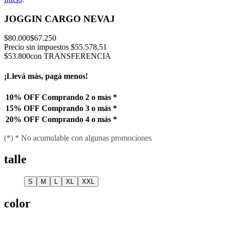
JOGGIN CARGO NEVAJ
$80.000
$67.250
Precio sin impuestos
$55.578,51
$53.800
con TRANSFERENCIA
¡Llevá más, pagá menos!
10% OFF
Comprando 2 o más
*
15% OFF
Comprando 3 o más
*
20% OFF
Comprando 4 o más
*
(*) * No acumulable con algunas promociones
talle
S
M
L
XL
XXL
color