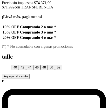
Precio sin impuestos
$74.371,90
$71.992
con TRANSFERENCIA
¡Llevá más, pagá menos!
10% OFF
Comprando 2 o más
*
15% OFF
Comprando 3 o más
*
20% OFF
Comprando 4 o más
*
(*) * No acumulable con algunas promociones
talle
40
42
44
46
48
50
52
Agregar al carrito