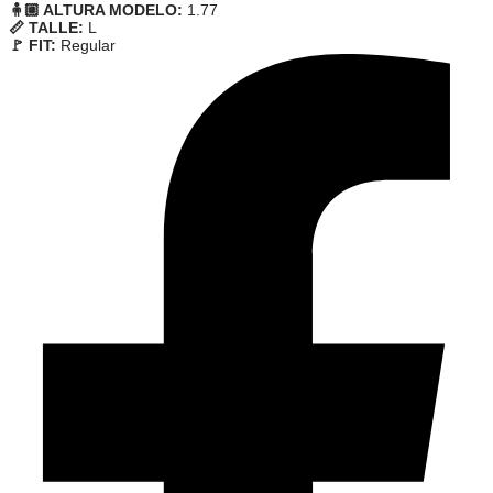
🧍🏼 ALTURA MODELO:
1.77
📏 TALLE:
L
🚩 FIT:
Regular