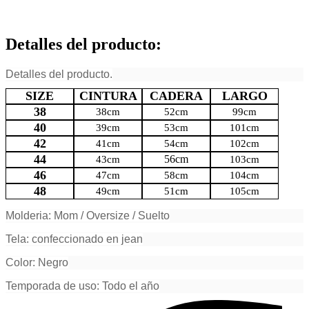
Detalles del producto
:
Detalles del producto.
SIZE
CINTURA
CADERA
LARGO
38
38cm
52cm
99cm
40
39cm
53cm
101cm
42
41cm
54cm
102cm
44
56cm
43cm
103cm
46
47cm
58cm
104cm
48
49cm
51cm
105cm
Molderia: Mom / Oversize / Suelto
Tela: confeccionado en jean
Color: Negro
Temporada de uso: Todo el año